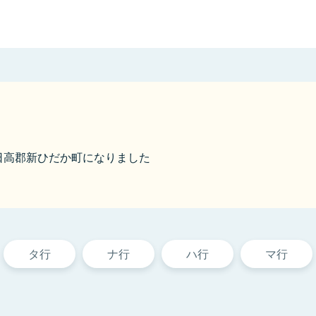
から日高郡新ひだか町になりました
タ行
ナ行
ハ行
マ行