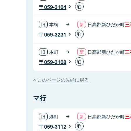
059-3104
本桐
日高郡新ひだか町
三
059-3231
本町
日高郡新ひだか町
三
059-3108
このページの先頭に戻る
マ行
港町
日高郡新ひだか町
三
059-3112