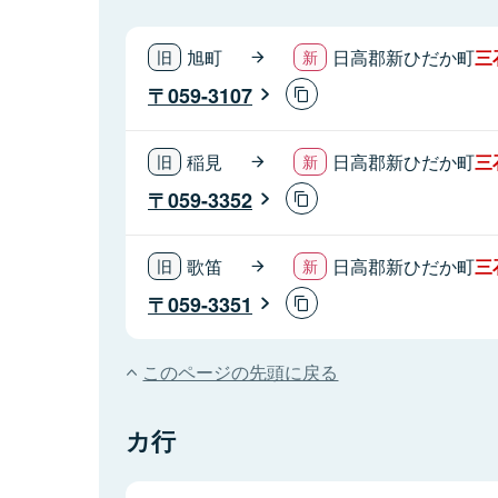
旭町
日高郡新ひだか町
三
059-3107
稲見
日高郡新ひだか町
三
059-3352
歌笛
日高郡新ひだか町
三
059-3351
このページの先頭に戻る
カ行