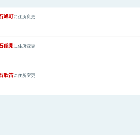
石旭町
に住所変更
石稲見
に住所変更
石歌笛
に住所変更