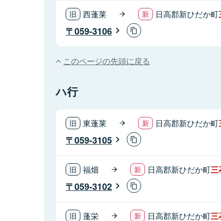
西蓬莱
日高郡新ひだか町
059-3106
このページの先頭に戻る
ハ行
東蓬莱
日高郡新ひだか町
059-3105
福畑
日高郡新ひだか町
三
059-3102
蓬栄
日高郡新ひだか町
三