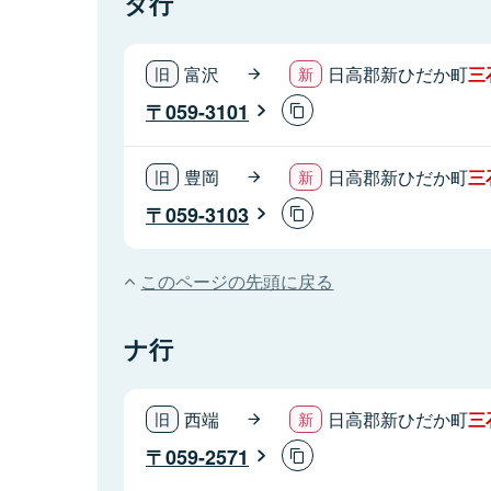
タ行
富沢
日高郡新ひだか町
三
059-3101
豊岡
日高郡新ひだか町
三
059-3103
このページの先頭に戻る
ナ行
西端
日高郡新ひだか町
三
059-2571