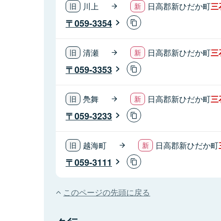
川上
日高郡新ひだか町
三
059-3354
清瀬
日高郡新ひだか町
三
059-3353
鳧舞
日高郡新ひだか町
三
059-3233
越海町
日高郡新ひだか町
059-3111
このページの先頭に戻る