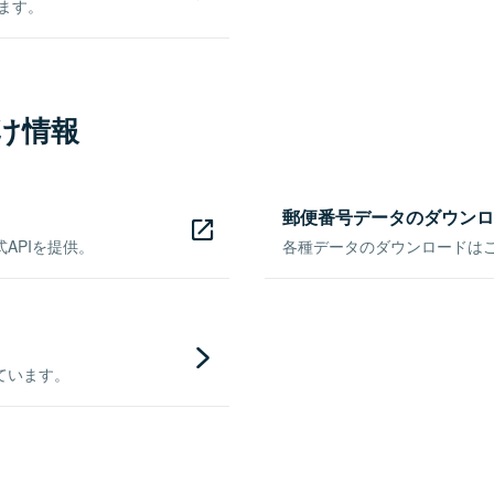
きます。
け情報
郵便番号データのダウンロ
APIを提供。
各種データのダウンロードはこち
ています。