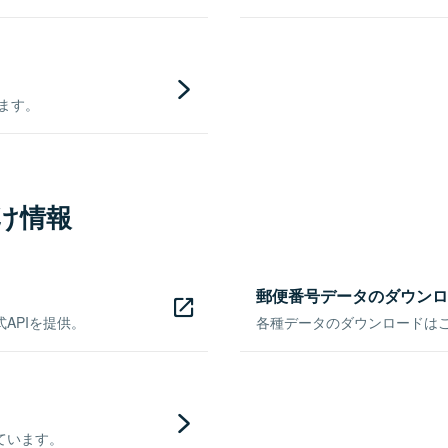
きます。
け情報
郵便番号データのダウンロ
APIを提供。
各種データのダウンロードはこち
ています。