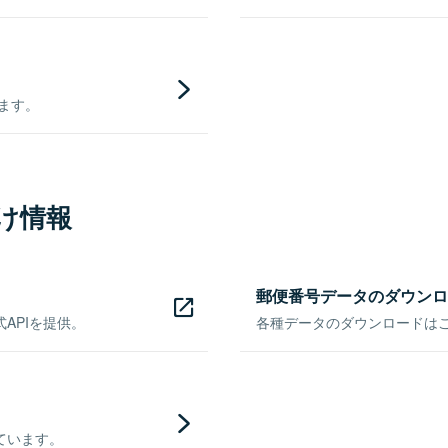
きます。
け情報
郵便番号データのダウンロ
APIを提供。
各種データのダウンロードはこち
ています。