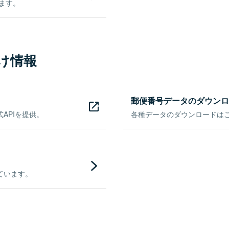
きます。
け情報
郵便番号データのダウンロ
APIを提供。
各種データのダウンロードはこち
ています。