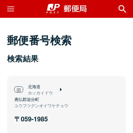
郵便番号検索
検索結果
北海道
ホッカイドウ
勇払郡追分町
ユウフツグンオイワケチョウ
059-1985