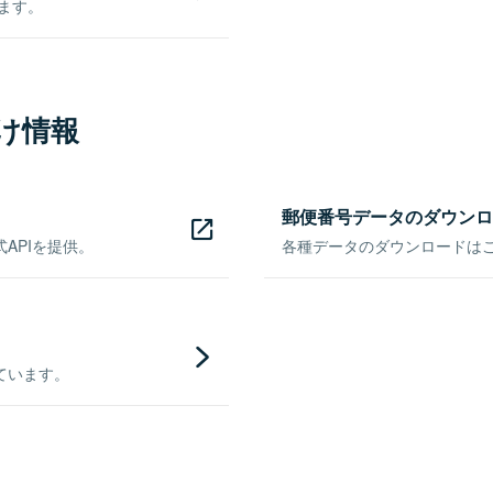
きます。
け情報
郵便番号データのダウンロ
APIを提供。
各種データのダウンロードはこち
ています。