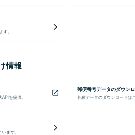
きます。
け情報
郵便番号データのダウンロ
APIを提供。
各種データのダウンロードはこち
ています。