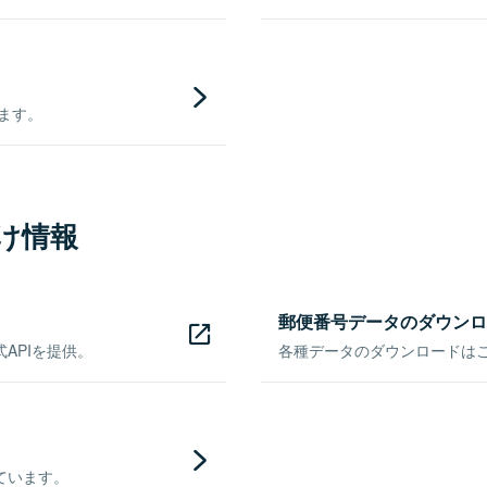
きます。
け情報
郵便番号データのダウンロ
APIを提供。
各種データのダウンロードはこち
ています。