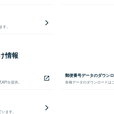
きます。
け情報
郵便番号データのダウンロ
APIを提供。
各種データのダウンロードはこち
ています。