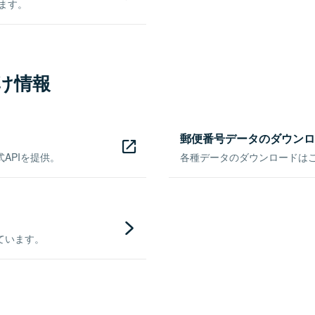
きます。
け情報
郵便番号データのダウンロ
APIを提供。
各種データのダウンロードはこち
ています。