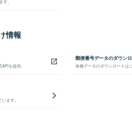
きます。
け情報
郵便番号データのダウンロ
APIを提供。
各種データのダウンロードはこち
ています。