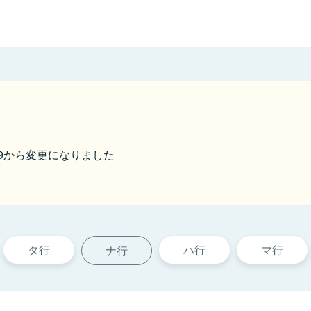
.19から変更になりました
タ行
ハ行
マ行
ナ行