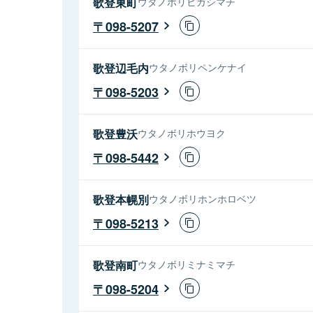
歌登東町
ウタノボリヒガシマチ
098-5207
歌登辺毛内
ウタノボリペンケナイ
098-5203
歌登豊沃
ウタノボリホウヨク
098-5442
歌登本幌別
ウタノボリホンホロベツ
098-5213
歌登南町
ウタノボリミナミマチ
098-5204