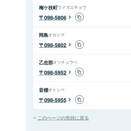
梅ケ枝町
ウメガエチョウ
098-5806
岡島
オカシマ
098-5802
乙忠部
オツチュウベ
098-5952
音標
オトシベ
098-5955
このページの先頭に戻る