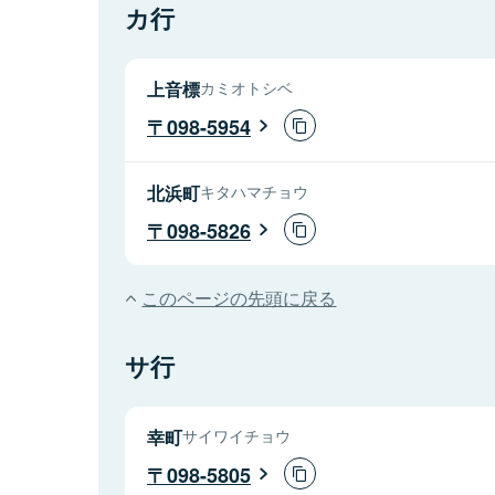
カ行
上音標
カミオトシベ
098-5954
北浜町
キタハマチョウ
098-5826
このページの先頭に戻る
サ行
幸町
サイワイチョウ
098-5805