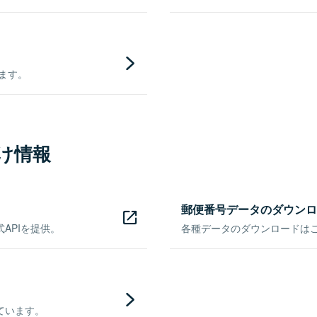
きます。
け情報
郵便番号データのダウンロ
APIを提供。
各種データのダウンロードはこち
ています。