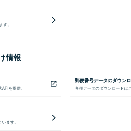
きます。
け情報
郵便番号データのダウンロ
APIを提供。
各種データのダウンロードはこち
ています。