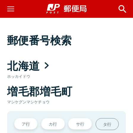
郵便番号検索
北海道
ホッカイドウ
増毛郡増毛町
マシケグンマシケチョウ
ア行
カ行
サ行
タ行