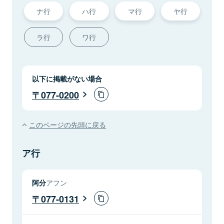
ナ行
ハ行
マ行
ヤ行
ラ行
ワ行
以下に掲載がない場合
077-0200
このページの先頭に戻る
ア行
阿分
アフン
077-0131