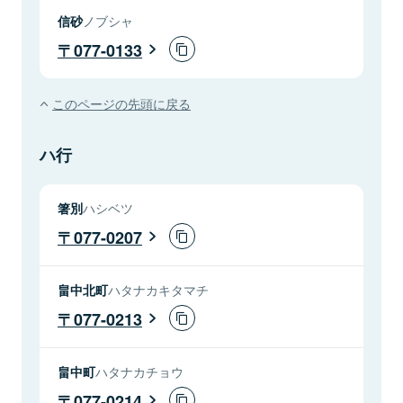
信砂
ノブシャ
077-0133
このページの先頭に戻る
ハ行
箸別
ハシベツ
077-0207
畠中北町
ハタナカキタマチ
077-0213
畠中町
ハタナカチョウ
077-0214