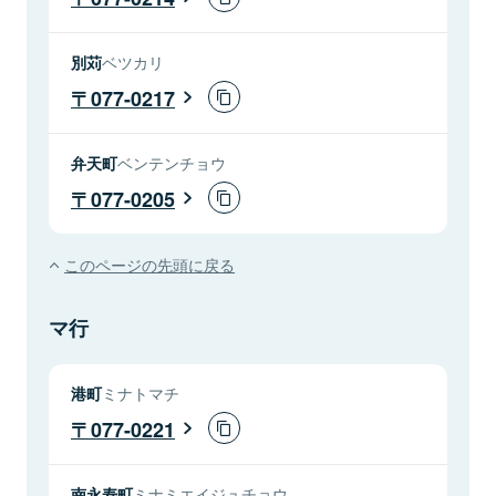
別苅
ベツカリ
077-0217
弁天町
ベンテンチョウ
077-0205
このページの先頭に戻る
マ行
港町
ミナトマチ
077-0221
南永寿町
ミナミエイジュチョウ