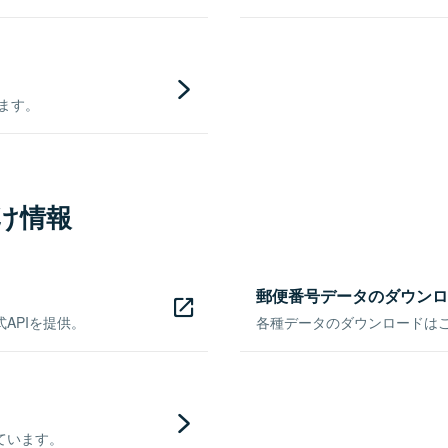
きます。
け情報
郵便番号データのダウンロ
APIを提供。
各種データのダウンロードはこち
ています。