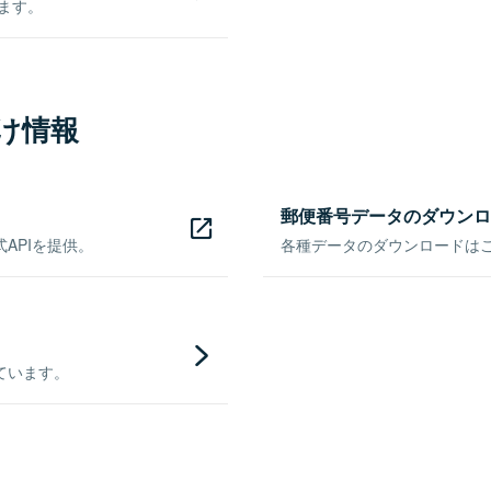
きます。
け情報
郵便番号データのダウンロ
APIを提供。
各種データのダウンロードはこち
ています。