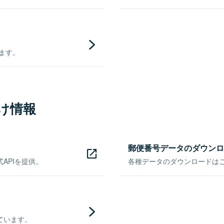
きます。
け情報
郵便番号データのダウンロ
APIを提供。
各種データのダウンロードはこち
ています。