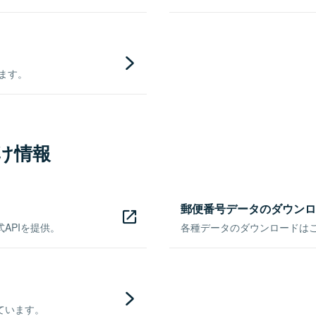
きます。
け情報
郵便番号データのダウンロ
APIを提供。
各種データのダウンロードはこち
ています。