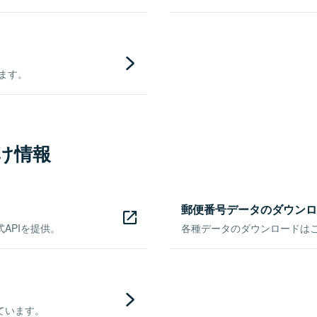
きます。
け情報
郵便番号データのダウンロ
APIを提供。
各種データのダウンロードはこち
ています。