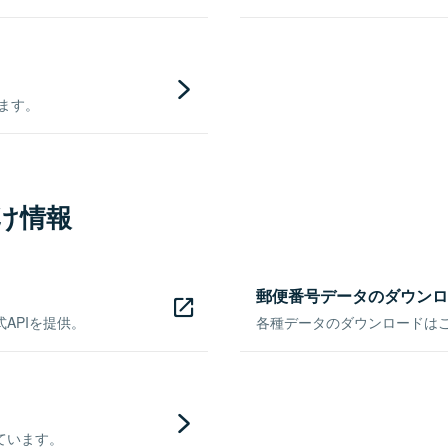
きます。
け情報
郵便番号データのダウンロ
APIを提供。
各種データのダウンロードはこち
ています。