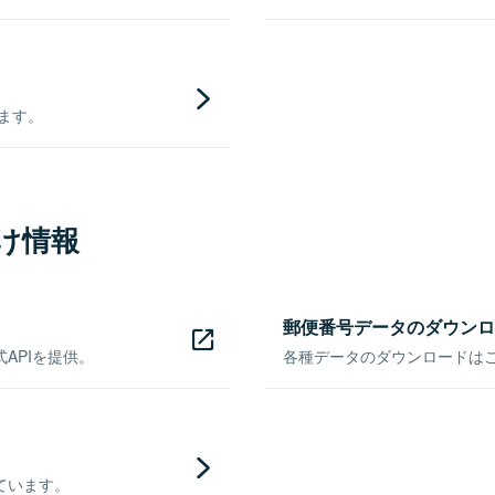
きます。
け情報
郵便番号データのダウンロ
APIを提供。
各種データのダウンロードはこち
ています。