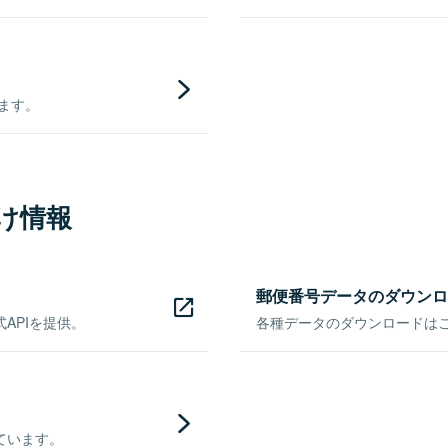
きます。
け情報
郵便番号データのダウンロ
APIを提供。
各種データのダウンロードはこち
ています。