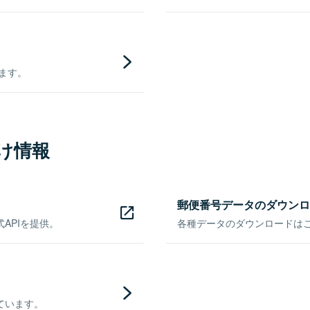
きます。
け情報
郵便番号データのダウンロ
APIを提供。
各種データのダウンロードはこち
ています。