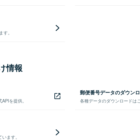
きます。
け情報
郵便番号データのダウンロ
APIを提供。
各種データのダウンロードはこち
ています。