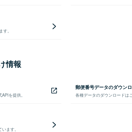
きます。
け情報
郵便番号データのダウンロ
APIを提供。
各種データのダウンロードはこち
ています。