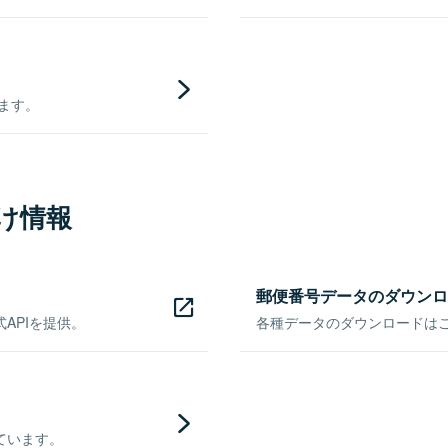
きます。
け情報
郵便番号データのダウンロ
APIを提供。
各種データのダウンロードはこち
ています。