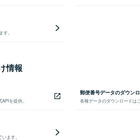
きます。
け情報
郵便番号データのダウンロ
APIを提供。
各種データのダウンロードはこち
ています。