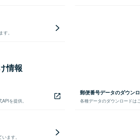
きます。
け情報
郵便番号データのダウンロ
APIを提供。
各種データのダウンロードはこち
ています。