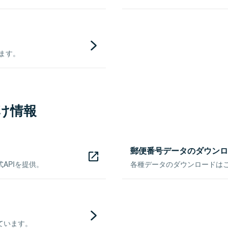
きます。
け情報
郵便番号データのダウンロ
APIを提供。
各種データのダウンロードはこち
ています。