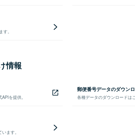
きます。
け情報
郵便番号データのダウンロ
APIを提供。
各種データのダウンロードはこち
ています。