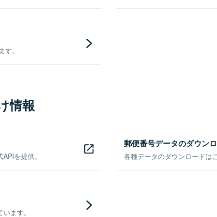
きます。
け情報
郵便番号データのダウンロ
APIを提供。
各種データのダウンロードはこち
ています。