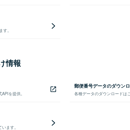
きます。
け情報
郵便番号データのダウンロ
APIを提供。
各種データのダウンロードはこち
ています。