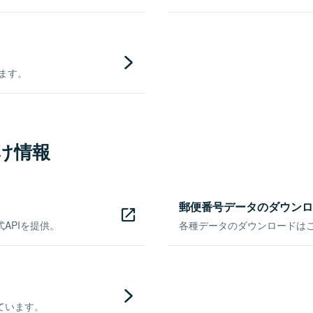
きます。
け情報
郵便番号データのダウンロ
APIを提供。
各種データのダウンロードはこち
ています。