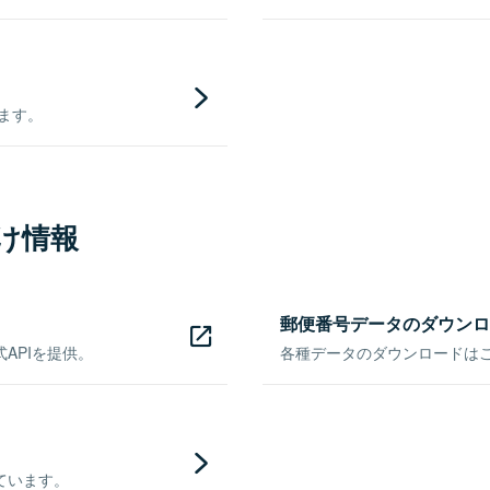
きます。
け情報
郵便番号データのダウンロ
APIを提供。
各種データのダウンロードはこち
ています。