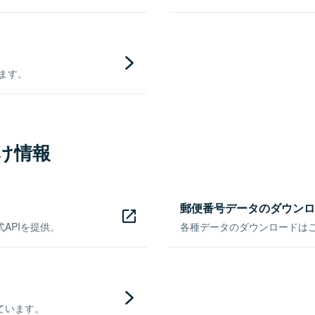
きます。
け情報
郵便番号データのダウンロ
APIを提供。
各種データのダウンロードはこち
ています。