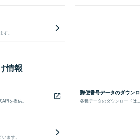
きます。
け情報
郵便番号データのダウンロ
APIを提供。
各種データのダウンロードはこち
ています。