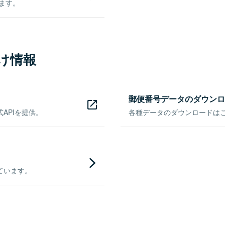
きます。
け情報
郵便番号データのダウンロ
APIを提供。
各種データのダウンロードはこち
ています。