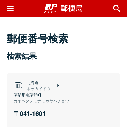
郵便番号検索
検索結果
北海道
ホッカイドウ
茅部郡南茅部町
カヤベグンミナミカヤベチョウ
041-1601