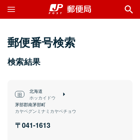
郵便番号検索
検索結果
北海道
ホッカイドウ
茅部郡南茅部町
カヤベグンミナミカヤベチョウ
041-1613