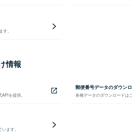
きます。
け情報
郵便番号データのダウンロ
APIを提供。
各種データのダウンロードはこち
ています。