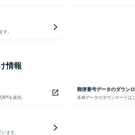
きます。
け情報
郵便番号データのダウンロ
APIを提供。
各種データのダウンロードはこち
ています。