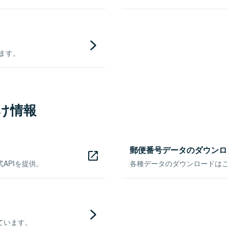
きます。
け情報
郵便番号データのダウンロ
APIを提供。
各種データのダウンロードはこち
ています。