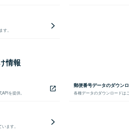
きます。
け情報
郵便番号データのダウンロ
APIを提供。
各種データのダウンロードはこち
ています。