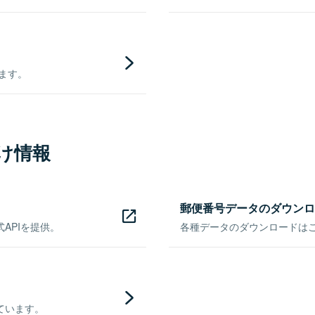
きます。
け情報
郵便番号データのダウンロ
APIを提供。
各種データのダウンロードはこち
ています。