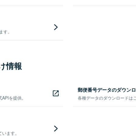
きます。
け情報
郵便番号データのダウンロ
APIを提供。
各種データのダウンロードはこち
ています。