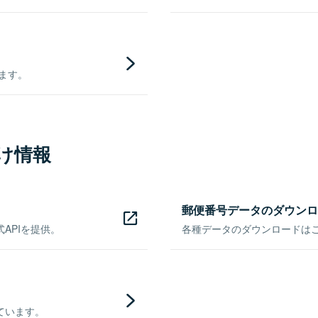
きます。
け情報
郵便番号データのダウンロ
APIを提供。
各種データのダウンロードはこち
ています。