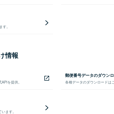
きます。
け情報
郵便番号データのダウンロ
APIを提供。
各種データのダウンロードはこち
ています。