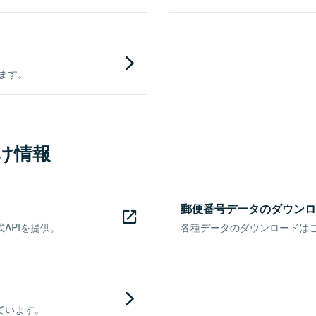
きます。
け情報
郵便番号データのダウンロ
APIを提供。
各種データのダウンロードはこち
ています。